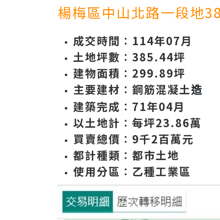
楊梅區中山北路一段地38
成交時間
∶114年07月
土地坪數
∶385.44
坪
建物面積
∶299.89坪
主要建材
∶鋼筋混凝土
造
建築完成
∶71年04月
以土地計
∶每坪23.86萬
買賣總價
∶9千2百萬元
都計種類
∶都市土地
使用分區
∶乙種工業區