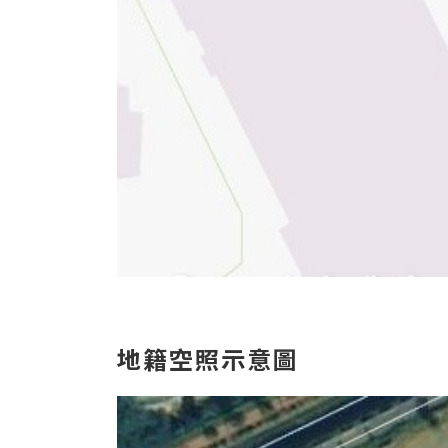
地
籍空照示意圖