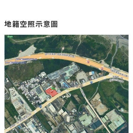
地
籍空照示意圖