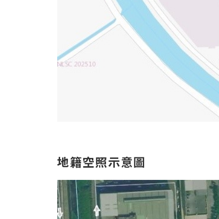
地
籍空照示意圖