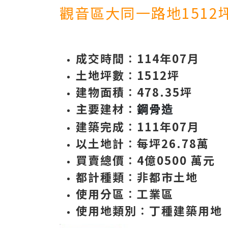
觀音區大同一路地1512
成交時間
∶114年07月
土地坪數
∶1512
坪
建物面積
∶478.35坪
主要建材
∶
鋼骨造
建築完成
∶111年07月
以土地計
∶每坪26.78萬
買賣總價
∶4億0500 萬元
都計種類
∶非都市土地
使用分區
∶工業區
使用地類別
∶丁種建築用地