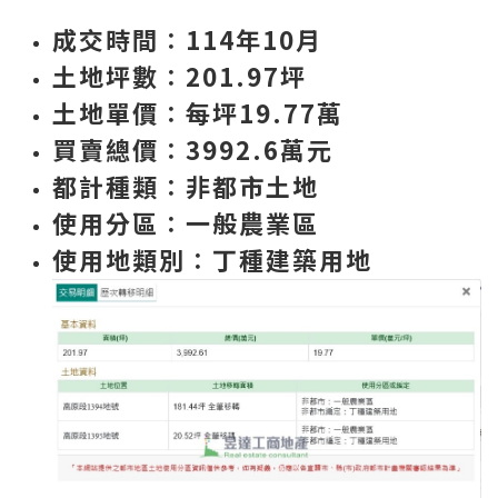
成交時間
∶114年10月
土地坪數
∶201.97坪
土地單價
∶每坪19.77萬
買賣總價
∶3992.6
萬
元
都計種類
∶非都市土地
使用分區
∶一般農業區
使用地類別
∶丁種建築用地