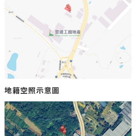
地
籍空照示意圖