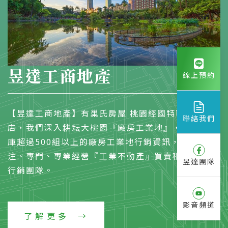
昱達工商地產
線上預約
【昱達工商地產】有巢氏房屋 桃園經國特區加盟
聯絡我們
店，我們深入耕耘大桃園『廠房工業地』，物件資料
庫超過500組以上的廠房工業地行銷資訊，是一個專
注、專門、專業經營『工業不動產』買賣租賃的開發
昱達團隊
行銷團隊。
影音頻道
了解更多