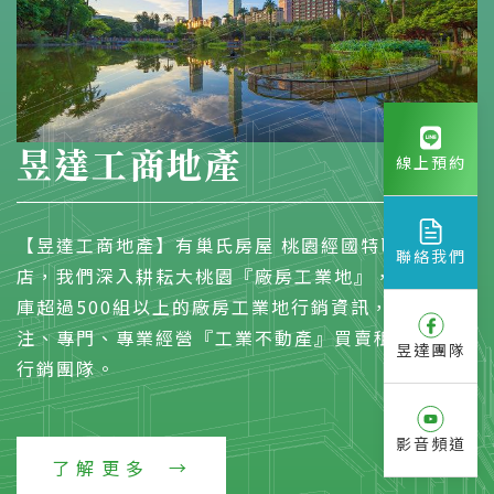
昱達工商地產
線上預約
【昱達工商地產】有巢氏房屋 桃園經國特區加盟
聯絡我們
店，我們深入耕耘大桃園『廠房工業地』，物件資料
庫超過500組以上的廠房工業地行銷資訊，是一個專
注、專門、專業經營『工業不動產』買賣租賃的開發
昱達團隊
行銷團隊。
影音頻道
了解更多