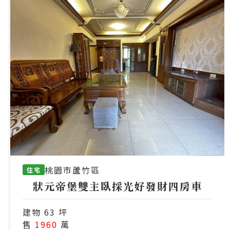
桃園市蘆竹區
住宅
狀元帝堡雙主臥採光好發財四房車
建物 63 坪
售
1960
萬