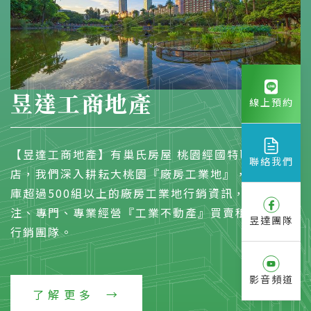
昱達工商地產
線上預約
【昱達工商地產】有巢氏房屋 桃園經國特區加盟
聯絡我們
店，我們深入耕耘大桃園『廠房工業地』，物件資料
庫超過500組以上的廠房工業地行銷資訊，是一個專
注、專門、專業經營『工業不動產』買賣租賃的開發
昱達團隊
行銷團隊。
影音頻道
了解更多