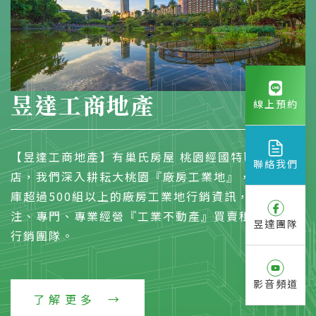
昱達工商地產
線上預約
【昱達工商地產】有巢氏房屋 桃園經國特區加盟
聯絡我們
店，我們深入耕耘大桃園『廠房工業地』，物件資料
庫超過500組以上的廠房工業地行銷資訊，是一個專
注、專門、專業經營『工業不動產』買賣租賃的開發
昱達團隊
行銷團隊。
影音頻道
了解更多