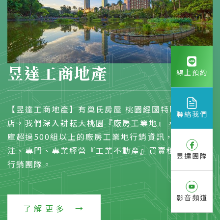
昱達工商地產
線上預約
【昱達工商地產】有巢氏房屋 桃園經國特區加盟
聯絡我們
店，我們深入耕耘大桃園『廠房工業地』，物件資料
庫超過500組以上的廠房工業地行銷資訊，是一個專
注、專門、專業經營『工業不動產』買賣租賃的開發
昱達團隊
行銷團隊。
影音頻道
了解更多