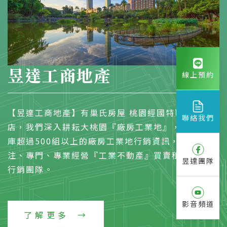
昱達工商地產
線上預約
【昱達工商地產】有巢氏房屋 桃園經國特區加盟
聯絡我們
店，我們深入耕耘大桃園『廠房工業地』，物件資料
庫超過500組以上的廠房工業地行銷資訊，是一個專
注、專門、專業經營『工業不動產』買賣租賃的開發
昱達團隊
行銷團隊。
影音頻道
了解更多