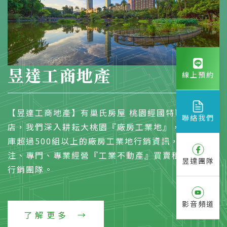
昱達工商地產
線上預約
【昱達工商地產】有巢氏房屋 桃園經國特區加盟
聯絡我們
店，我們深入耕耘大桃園『廠房工業地』，物件資料
庫超過500組以上的廠房工業地行銷資訊，是一個專
注、專門、專業經營『工業不動產』買賣租賃的開發
昱達團隊
行銷團隊。
影音頻道
了解更多