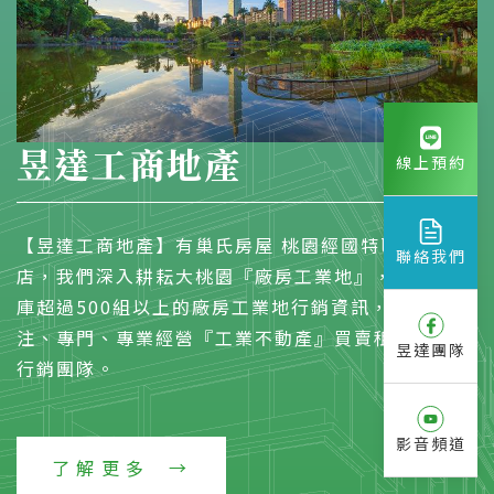
昱達工商地產
線上預約
【昱達工商地產】有巢氏房屋 桃園經國特區加盟
聯絡我們
店，我們深入耕耘大桃園『廠房工業地』，物件資料
庫超過500組以上的廠房工業地行銷資訊，是一個專
注、專門、專業經營『工業不動產』買賣租賃的開發
昱達團隊
行銷團隊。
影音頻道
了解更多