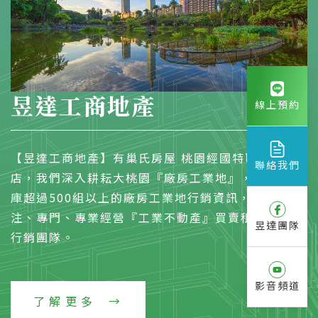
昱達工商地產
線上預約
【昱達工商地產】有巢氏房屋 桃園經國特區加盟
聯絡我們
店，我們深入耕耘大桃園『廠房工業地』，物件資料
庫超過500組以上的廠房工業地行銷資訊，是一個專
注、專門、專業經營『工業不動產』買賣租賃的開發
昱達團隊
行銷團隊。
影音頻道
了解更多