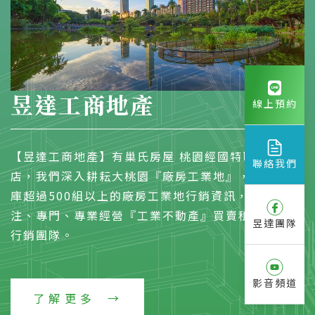
昱達工商地產
線上預約
【昱達工商地產】有巢氏房屋 桃園經國特區加盟
聯絡我們
店，我們深入耕耘大桃園『廠房工業地』，物件資料
庫超過500組以上的廠房工業地行銷資訊，是一個專
注、專門、專業經營『工業不動產』買賣租賃的開發
昱達團隊
行銷團隊。
影音頻道
了解更多