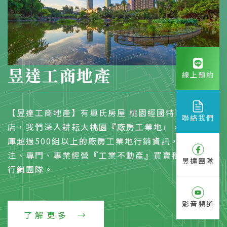
昱達工商地產
線上預約
【昱達工商地產】有巢氏房屋 桃園經國特區加盟
聯絡我們
店，我們深入耕耘大桃園『廠房工業地』，物件資料
庫超過500組以上的廠房工業地行銷資訊，是一個專
注、專門、專業經營『工業不動產』買賣租賃的開發
昱達團隊
行銷團隊。
影音頻道
了解更多