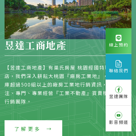
昱達工商地產
線上預約
【昱達工商地產】有巢氏房屋 桃園經國特區加盟
聯絡我們
店，我們深入耕耘大桃園『廠房工業地』，物件資料
庫超過500組以上的廠房工業地行銷資訊，是一個專
注、專門、專業經營『工業不動產』買賣租賃的開發
昱達團隊
行銷團隊。
影音頻道
了解更多