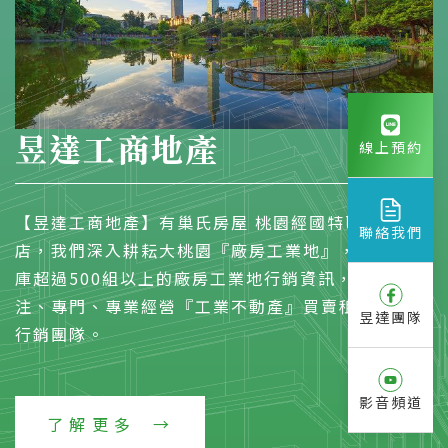
昱達工商地產
線上預約
【昱達工商地產】有巢氏房屋 桃園經國特區加盟
聯絡我們
店，我們深入耕耘大桃園『廠房工業地』，物件資料
庫超過500組以上的廠房工業地行銷資訊，是一個專
注、專門、專業經營『工業不動產』買賣租賃的開發
昱達團隊
行銷團隊。
影音頻道
了解更多