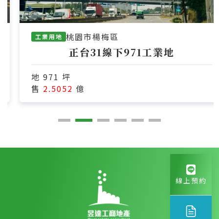
桃園市楊梅區
工業用地
正台31線下971工業地
地 971 坪
售
2.5052
億
線上預約