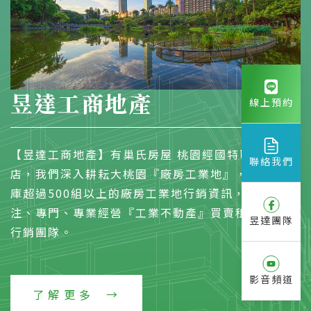
昱達工商地產
線上預約
【昱達工商地產】有巢氏房屋 桃園經國特區加盟
聯絡我們
店，我們深入耕耘大桃園『廠房工業地』，物件資料
庫超過500組以上的廠房工業地行銷資訊，是一個專
注、專門、專業經營『工業不動產』買賣租賃的開發
昱達團隊
行銷團隊。
影音頻道
了解更多