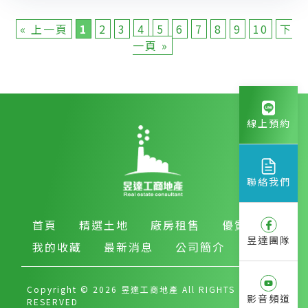
« 上一頁
1
2
3
4
5
6
7
8
9
10
下
一頁 »
線上預約
聯絡我們
首頁
精選土地
廠房租售
優質房產
昱達團隊
我的收藏
最新消息
公司簡介
Copyright © 2026 昱達工商地產 All RIGHTS
影音頻道
RESERVED