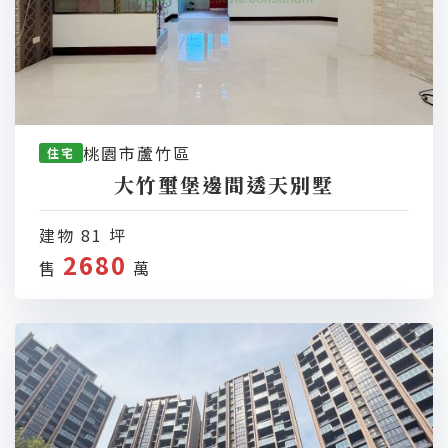
桃園市蘆竹區
住宅
大竹璽堡邊間透天別墅
建物 81 坪
2680
售
萬