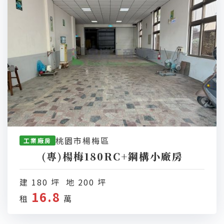
桃園市楊梅區
工業廠房
(專)楊梅180RC+鋼構小廠房
建 180 坪 地 200 坪
16.8
租
萬