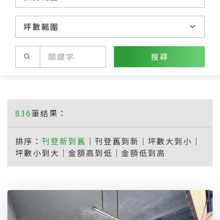
搜尋
836
筆結果：
排序：
刊登新到舊
｜
刊登舊到新
｜
坪數大到小
｜
坪數小到大
｜
金額高到低
｜
金額低到高