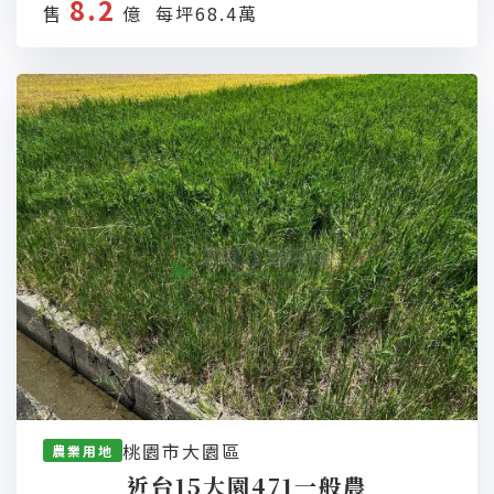
8.2
售
億 每坪68.4萬
桃園市大園區
農業用地
近台15大園471一般農