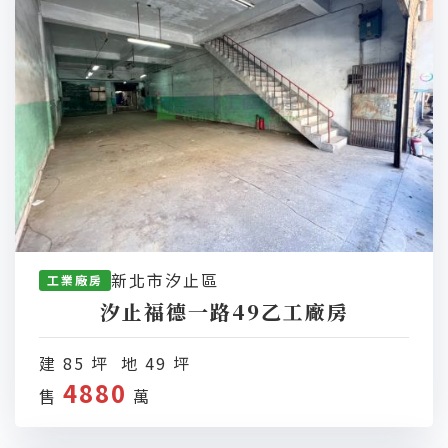
新北市汐止區
工業廠房
汐止福德一路49乙工廠房
建 85 坪 地 49 坪
4880
售
萬