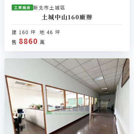
新北市土城區
工業廠房
土城中山160廠辦
建 160 坪 地 46 坪
8860
售
萬