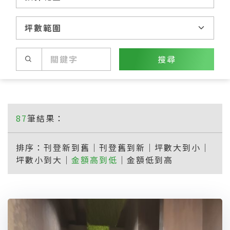
搜尋
87
筆結果：
排序：
刊登新到舊
｜
刊登舊到新
｜
坪數大到小
｜
坪數小到大
｜
金額高到低
｜
金額低到高