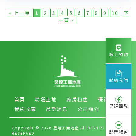
« 上一頁
1
2
3
4
5
6
7
8
9
10
下
一頁 »
線上預約
聯絡我們
首頁
精選土地
廠房租售
優質房產
昱達團隊
我的收藏
最新消息
公司簡介
Copyright © 2026 昱達工商地產 All RIGHTS
影音頻道
RESERVED