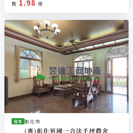
1.98
售
億
彰化市
住宅
(專)彰化近國一合法千坪農舍