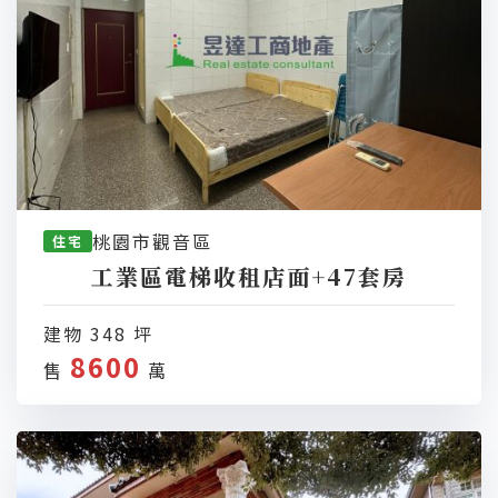
桃園市觀音區
住宅
工業區電梯收租店面+47套房
建物 348 坪
8600
售
萬