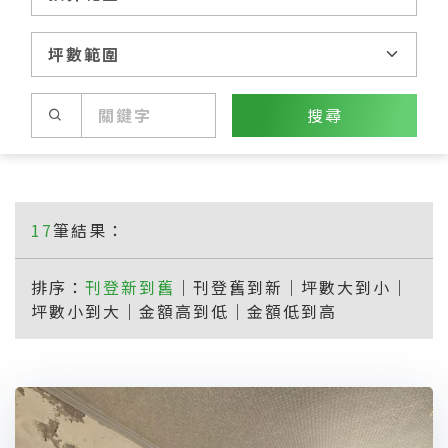
搜尋
17
筆結果：
排序：
刊登新到舊
｜
刊登舊到新
｜
坪數大到小
｜
坪數小到大
｜
金額高到低
｜
金額低到高