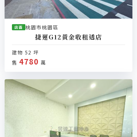
桃園市桃園區
店面
捷運G12黃金收租透店
建物 52 坪
4780
售
萬