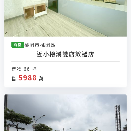
桃園市桃園區
店面
近小檜溪雙店效透店
建物 66 坪
5988
售
萬