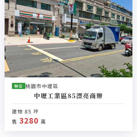
桃園市中壢區
辦公
中壢工業區85漂亮商辦
建物 85 坪
3280
售
萬