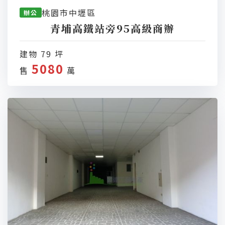
桃園市中壢區
辦公
青埔高鐵站旁95高級商辦
建物 79 坪
5080
售
萬