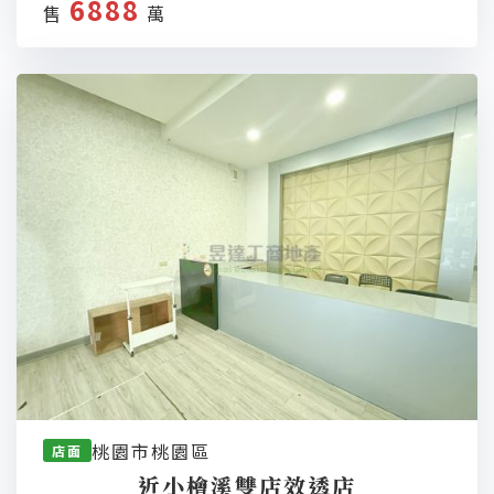
6888
售
萬
桃園市桃園區
店面
近小檜溪雙店效透店