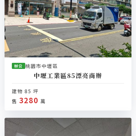
桃園市中壢區
辦公
中壢工業區85漂亮商辦
建物 85 坪
3280
售
萬