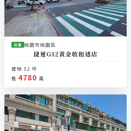
桃園市桃園區
店面
捷運G12黃金收租透店
建物 52 坪
4780
售
萬