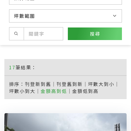
搜尋
17
筆結果：
排序：
刊登新到舊
｜
刊登舊到新
｜
坪數大到小
｜
坪數小到大
｜
金額高到低
｜
金額低到高