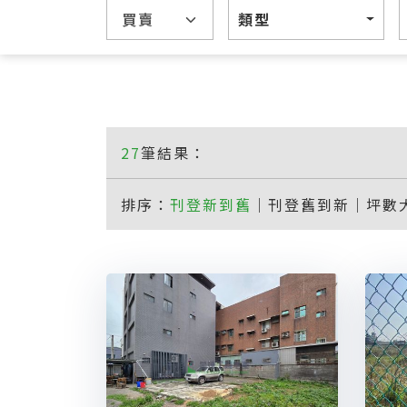
類型
27
筆結果：
排序：
刊登新到舊
｜
刊登舊到新
｜
坪數