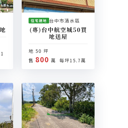
台中市清水區
住宅建地
建地
(專)台中航空城50買
地送屋
地 50 坪
.1
800
售
萬 每坪15.7萬