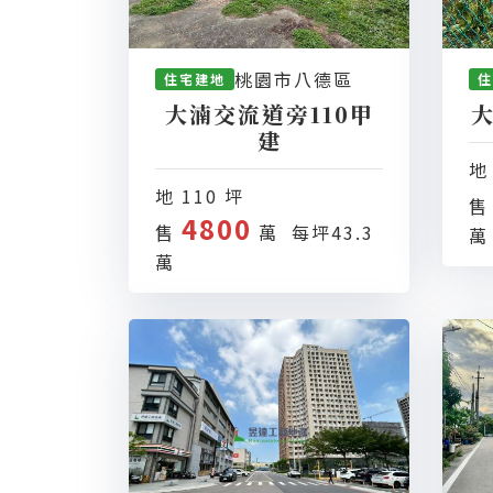
桃園市八德區
住宅建地
住
大湳交流道旁110甲
建
地
地 110 坪
4800
售
萬 每坪43.3
萬
萬