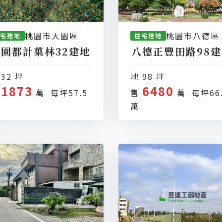
桃園市大園區
桃園市八德區
宅建地
住宅建地
大園都計菓林32建地
八德正豐田路98
 32 坪
地 98 坪
1873
6480
售
萬 每坪57.5
售
萬 每坪66
萬