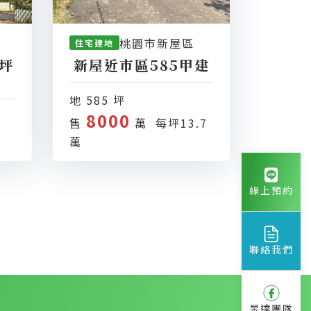
桃園市新屋區
住宅建地
坪
新屋近市區585甲建
地 585 坪
8000
售
萬 每坪13.7
萬
線上預約
聯絡我們
昱達團隊