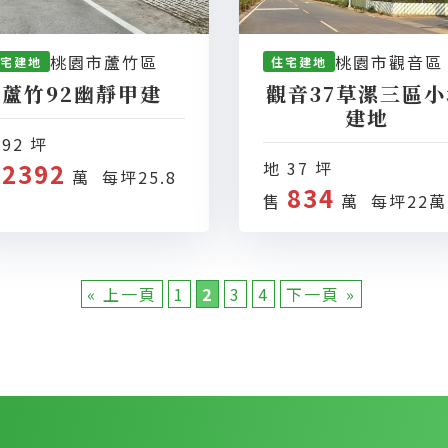
桃園市蘆竹區
桃園市觀音區
宅建地
住宅建地
蘆竹92幽靜甲建
觀音37草漯三區小
建地
 92 坪
2392
地 37 坪
售
萬 每坪25.8
834
售
萬 每坪22萬
« 上一頁
1
2
3
4
下一頁 »