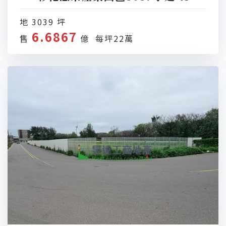
地 3039 坪
6.6867
售
億 每坪22萬