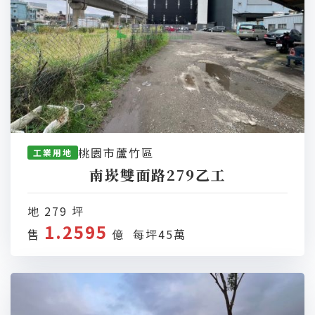
桃園市蘆竹區
工業用地
南崁雙面路279乙工
地 279 坪
1.2595
售
億 每坪45萬