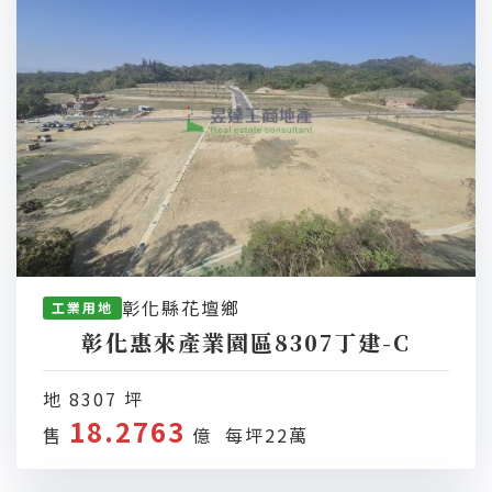
彰化縣花壇鄉
工業用地
彰化惠來產業園區8307丁建-C
地 8307 坪
18.2763
售
億 每坪22萬