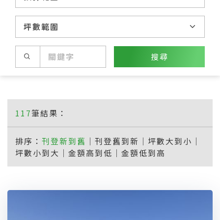
搜尋
117
筆結果：
排序：
刊登新到舊
｜
刊登舊到新
｜
坪數大到小
｜
坪數小到大
｜
金額高到低
｜
金額低到高