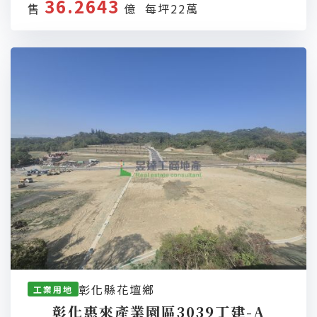
36.2643
售
億 每坪22萬
彰化縣花壇鄉
工業用地
彰化惠來產業園區3039丁建-A