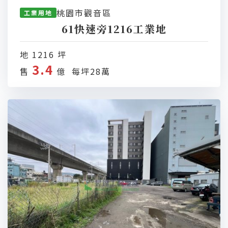
桃園市觀音區
工業用地
61快速旁1216工業地
地 1216 坪
3.4
售
億 每坪28萬