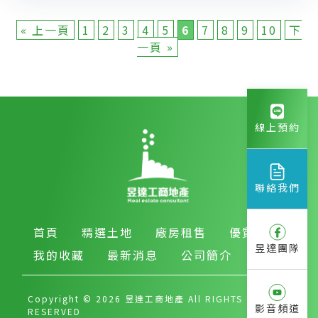
« 上一頁
1
2
3
4
5
6
7
8
9
10
下
一頁 »
線上預約
聯絡我們
首頁
精選土地
廠房租售
優質房產
昱達團隊
我的收藏
最新消息
公司簡介
Copyright © 2026 昱達工商地產 All RIGHTS
影音頻道
RESERVED