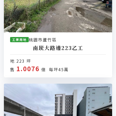
桃園市蘆竹區
工業用地
南崁大路邊223乙工
地 223 坪
1.0076
售
億 每坪45萬