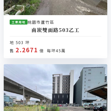
桃園市蘆竹區
工業用地
南崁雙面路503乙工
地 503 坪
2.2671
售
億 每坪45萬