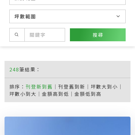
搜尋
248
筆結果：
排序：
刊登新到舊
｜
刊登舊到新
｜
坪數大到小
｜
坪數小到大
｜
金額高到低
｜
金額低到高