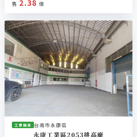
2.38
售
億
台南市永康區
工業廠房
永康工業區2053挑高廠