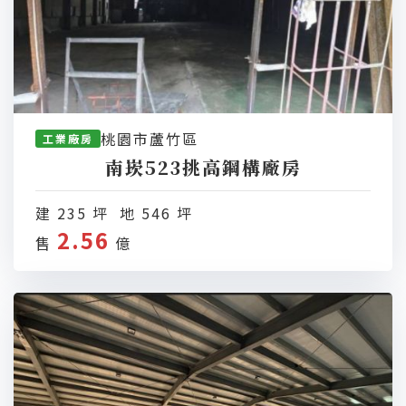
桃園市蘆竹區
工業廠房
南崁523挑高鋼構廠房
建 235 坪 地 546 坪
2.56
售
億