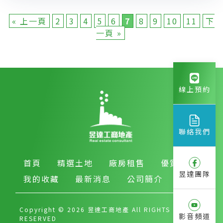
« 上一頁
2
3
4
5
6
7
8
9
10
11
下
一頁 »
線上預約
聯絡我們
首頁
精選土地
廠房租售
優質房產
昱達團隊
我的收藏
最新消息
公司簡介
Copyright © 2026 昱達工商地產 All RIGHTS
影音頻道
RESERVED