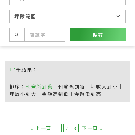
搜尋
17
筆結果：
排序：
刊登新到舊
｜
刊登舊到新
｜
坪數大到小
｜
坪數小到大
｜
金額高到低
｜
金額低到高
« 上一頁
1
2
3
下一頁 »