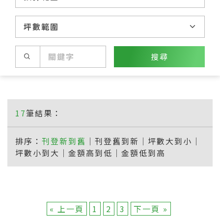
搜尋
17
筆結果：
排序：
刊登新到舊
｜
刊登舊到新
｜
坪數大到小
｜
坪數小到大
｜
金額高到低
｜
金額低到高
« 上一頁
1
2
3
下一頁 »