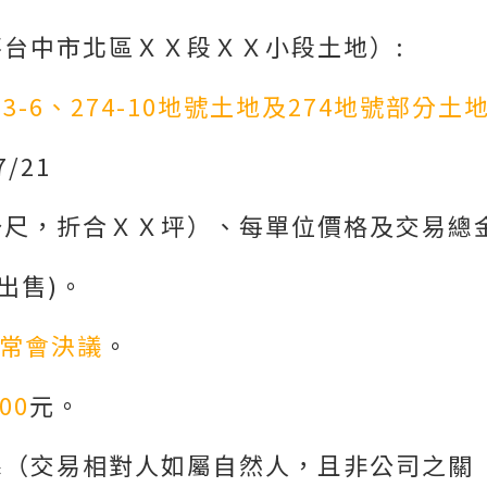
落台中市北區ＸＸ段ＸＸ小段土地）:
3-6、274-10地號土地及274地號部分土
7/21
公尺，折合ＸＸ坪）、每單位價格及交易總金
出售)。
東常會決議
。
00
元。
係（交易相對人如屬自然人，且非公司之關