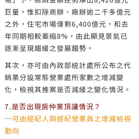
巨量，惟扣除商辦、廠辦逾二千多億元
之外，住宅市場僅剩6,400億元，和去
年同期相較萎縮8%，由此顯見景氣已
逐漸呈現趨緩之發展趨勢。
其次，亦可由內政部統計處所公布之代
銷業分設常態營業處所家數之增減變
化，檢視其推案是否減緩之變化情況。
7.是否出現房仲業頂讓情況？
─
可由經紀人與經紀營業員之增減檢視
動向