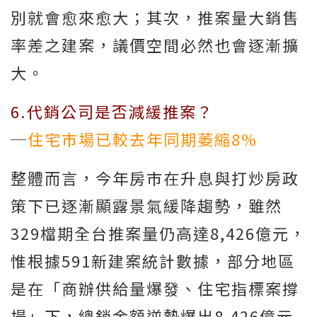
別就會愈來愈大；其次，推案量大銷售
率差之建案，議價空間必然也會逐漸擴
大。
6.代銷公司是否減緩推案？
─
住宅市場已較去年同期萎縮8%
整體而言，今年房市在升息與打炒房政
策下已逐漸顯露景氣緩降趨勢，雖然
329檔期全台推案量仍高達8,426億元，
惟根據591新建案統計數據，部分地區
是在「商辦供給量爆發、住宅指標案撐
場」下，總銷金額逆勢爆出8,426億元