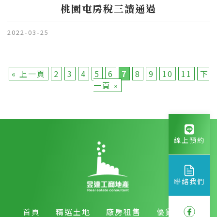
桃園屯房稅三讀通過
2022-03-25
« 上一頁
2
3
4
5
6
7
8
9
10
11
下
一頁 »
線上預約
聯絡我們
首頁
精選土地
廠房租售
優質房產