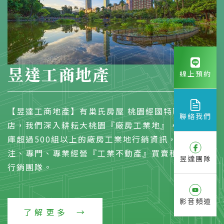
昱達工商地產
線上預約
【昱達工商地產】有巢氏房屋 桃園經國特區加盟
聯絡我們
店，我們深入耕耘大桃園『廠房工業地』，物件資料
庫超過500組以上的廠房工業地行銷資訊，是一個專
注、專門、專業經營『工業不動產』買賣租賃的開發
昱達團隊
行銷團隊。
影音頻道
了解更多