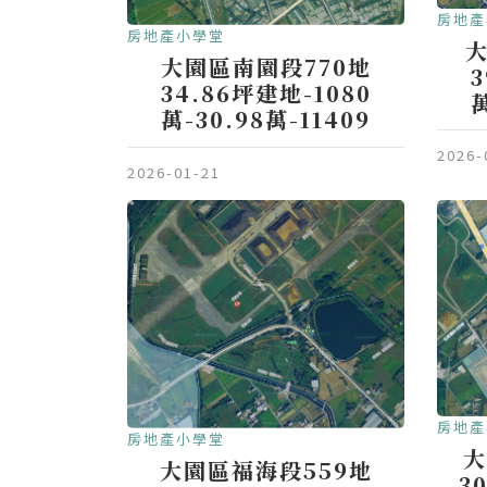
房地產
房地產小學堂
大
大園區南園段770地
3
34.86坪建地-1080
萬
萬-30.98萬-11409
2026-
2026-01-21
房地產
房地產小學堂
大
大園區福海段559地
3