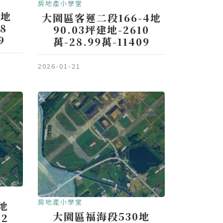
房地產小學堂
4地
大園區客運二段166-4地
8
90.03坪建地-2610
9
萬-28.99萬-11409
2026-01-21
房地產小學堂
地
大園區福海段530地
62