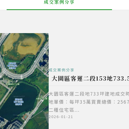
成交案例分享
成交案例分享
大園區客運二段153地733.5
大園區客運二段地733坪建地成交時間
地單價∶每坪35萬買賣總價∶25
二種住宅區...
2026-01-21