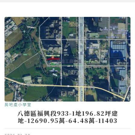
房地產小學堂
八德區福興段933-1地196.82坪建
地-12690.95萬-64.48萬-11403