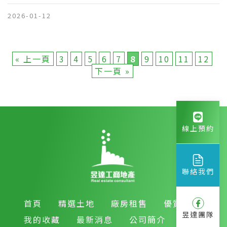
2026-01-12
« 上一頁
3
4
5
6
7
8
9
10
11
12
下一頁 »
線上預約
聯絡我們
首頁
精選土地
廠房租售
優質房產
昱達團隊
我的收藏
最新消息
公司簡介