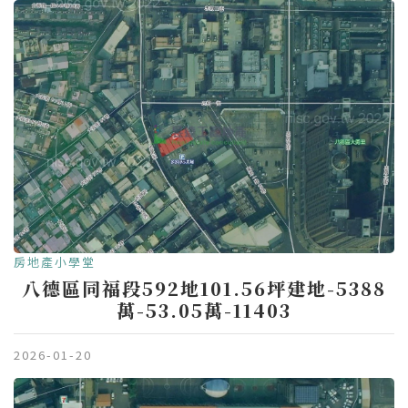
房地產小學堂
八德區同福段592地101.56坪建地-5388
萬-53.05萬-11403
2026-01-20