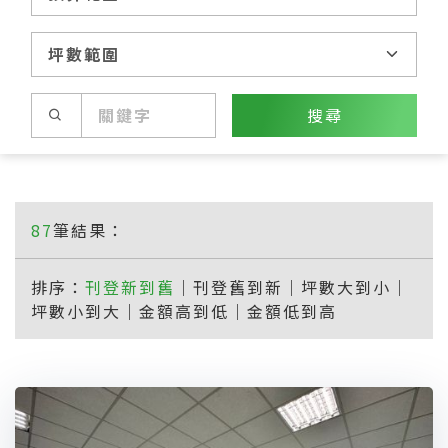
搜尋
87
筆結果：
排序：
刊登新到舊
｜
刊登舊到新
｜
坪數大到小
｜
坪數小到大
｜
金額高到低
｜
金額低到高