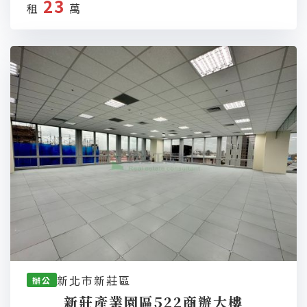
23
租
萬
新北市新莊區
辦公
新莊產業園區522商辦大樓