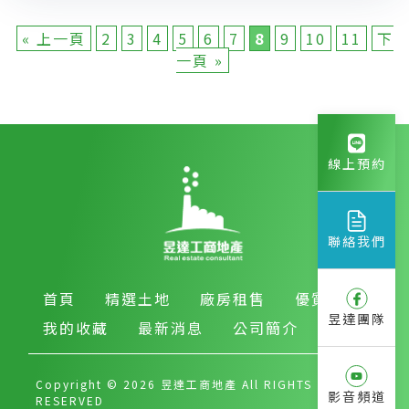
« 上一頁
2
3
4
5
6
7
8
9
10
11
下
一頁 »
線上預約
聯絡我們
首頁
精選土地
廠房租售
優質房產
昱達團隊
我的收藏
最新消息
公司簡介
Copyright © 2026 昱達工商地產 All RIGHTS
影音頻道
RESERVED