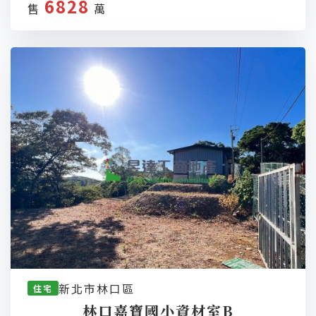
6828
售
萬
新北市林口區
住宅
林口嘉寶國小資材室B