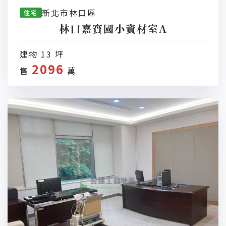
新北市林口區
住宅
林口嘉寶國小資材室A
建物 13 坪
2096
售
萬