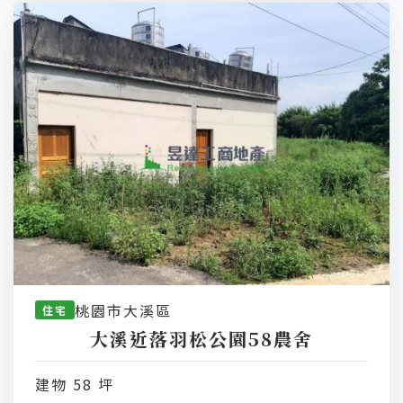
桃園市大溪區
住宅
大溪近落羽松公園58農舍
建物 58 坪