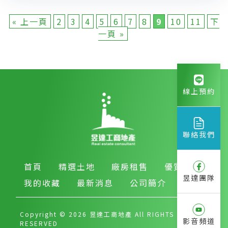
« 上一頁
2
3
4
5
6
7
8
9
10
11
下
一頁 »
線上預約
聯絡我們
首頁
精選土地
廠房租售
優質房產
昱達團隊
我的收藏
最新消息
公司簡介
Copyright © 2026 昱達工商地產 All RIGHTS
影音頻道
RESERVED