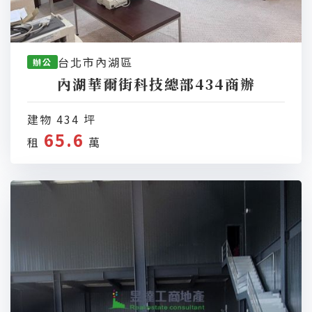
台北市內湖區
辦公
內湖華爾街科技總部434商辦
建物 434 坪
65.6
租
萬