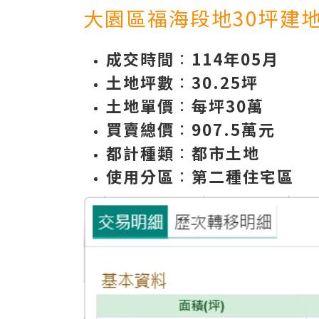
大園區福海段地30
坪建
成交時間
∶
114年05月
土地坪數
∶
30.25
坪
土地單價
∶
每坪30萬
買賣總價
∶
907.5
萬元
都計種類
∶
都市土地
使用分區
∶
第二種住宅區