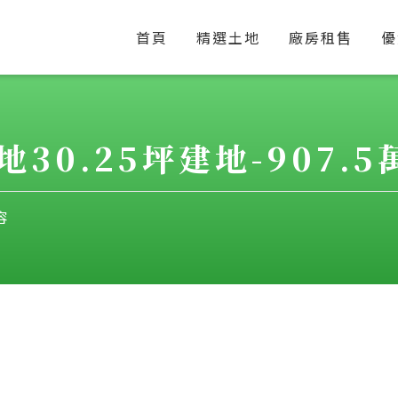
首頁
精選土地
廠房租售
優
30.25坪建地-907.5萬
容