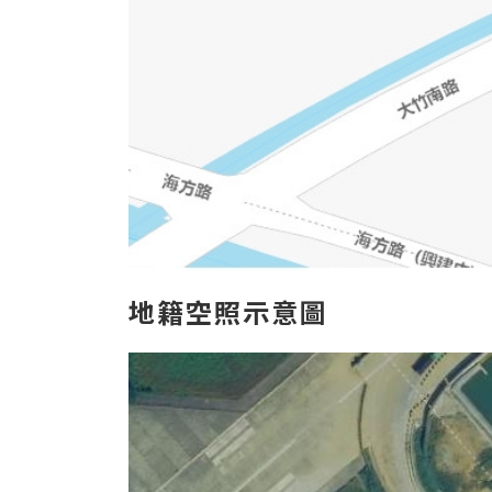
地
籍空照示意圖