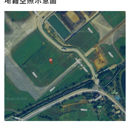
地
籍空照示意圖