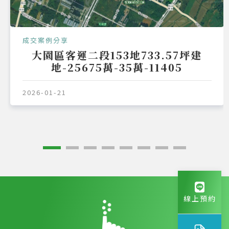
成交案例分享
大園區竹圍段拔子林小段353地65.34
坪建地-642.4萬-9.83萬-11405
2026-01-21
線上預約