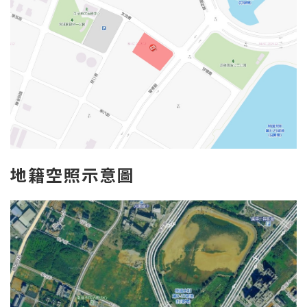
地
籍空照示意圖