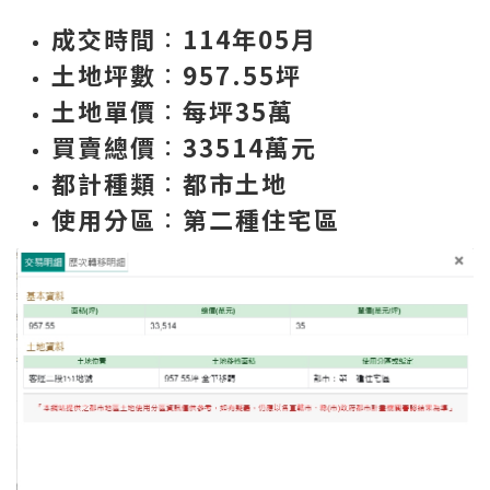
成交時間
∶
114年05月
土地坪數
∶
957.55
坪
土地單價
∶
每坪35萬
買賣總價
∶
33514
萬元
都計種類
∶
都市土地
使用分區
∶
第二種住宅區