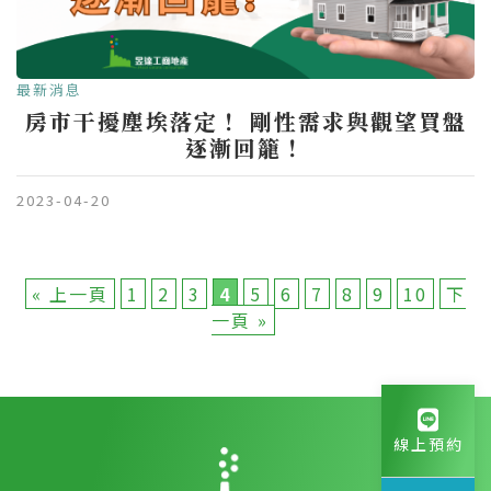
最新消息
房市干擾塵埃落定！ 剛性需求與觀望買盤
逐漸回籠！
2023-04-20
« 上一頁
1
2
3
4
5
6
7
8
9
10
下
一頁 »
線上預約